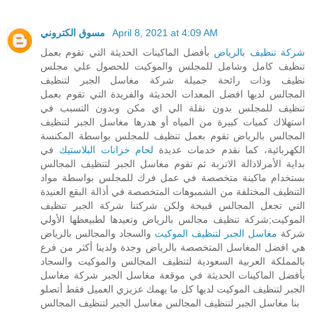
مسوق الكتروني
April 8, 2021 at 4:09 AM
بأفضل الماكينات الحديثة التي تقوم بعمل
شركة تنظيف بالرياض
تنظيف كامل وشامل للمجلس والموكيت للحصول علي مجلس
نظيف وذات رائحة جميلة شركة مغاسل الجبر لتنظيف
المجالس لديها افضل المعدات الحديثة والفريدة التي تقوم بعمل
تنظيف للمجلس بدون نقلة الي اي مكن وبدون التسبب في
استهلاك كميات كبيرة من المياه أو هدرها مغاسل الجبر لتنظيف
المجالس بالرياض تقوم بعمل تنظيف للمجلس بواسطة المكنسة
في
لحام خزانات البلاستيك
الكهربائية، كما نقدم خدمات عديدة
بداية الأمرلاذالة الاتربة ثم تقوم مغاسل الجبر لتنظيف المجالس
بستخدام ماكينة متخصصة في عمل فرك للمجلس بواسطة مواد
التنظيف المختلفة من الشمبوهات المتخصصة في أذالة البقع العنيدة
التي تجعل المجالس قبيحة ولكن شركتنا شركة الجبر تنظيف
الموكيت;شركة تنظيف مجالس بالرياض وتعيدها لطبيعطها الأولي
والسجاد والمجالس بالرياض
مغاسل الجبر لتنظيف الموكيت
شركة
هي افضل المغاسل المتخصصة بالرياض وجدة ولدينا أكثر من فرع
بالمملكة العربية السعودية لتنظيف المجالس والموكيت والسجاد
بأفضل الماكينات الحديثة في موقعة مغاسل الجبر شركة مغاسل
الجبر لتنظيف الموكيت لديها كل ما يهمك عزيزي العميل فقط أتصلو
بنا مغاسل الجبر لتنظيف المجالس مغاسل الجبر لتنظيف المجالس